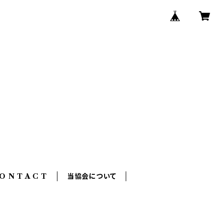
O N T A C T
当協会について