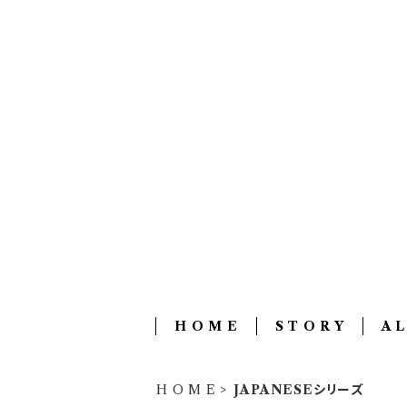
H O M E
S T O R Y
A L
H O M E
JAPANESEシリーズ