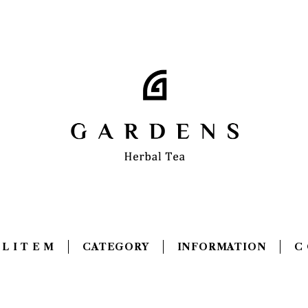
 L I T E M
CATEGORY
INFORMATION
C 