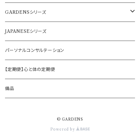
GARDENSシリーズ
アソート／ギフト
JAPANESEシリーズ
ティーパックタイプ
1ヶ月分
パーソナルコンサルテーション
ティーバックタイプ
【定期便】心と体の定期便
リーフタイプ
備品
© GARDENS
Powered by