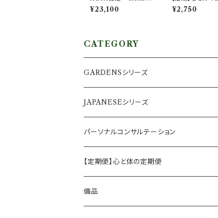
NSパーソナルコンサル
【12ヶ月コース】
¥23,100
¥2,750
テーション【オンライン】
CATEGORY
GARDENSシリーズ
アソート／ギフト
JAPANESEシリーズ
ティーパックタイプ
1ヶ月分
パーソナルコンサルテーション
ティーバックタイプ
【定期便】心と体の定期便
リーフタイプ
備品