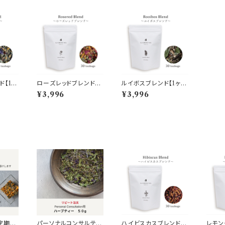
ド【1ヶ
ローズレッドブレンド【1
ルイボスブレンド【1ヶ月
ヶ月分】
分】
¥3,996
¥3,996
定期便
パーソナルコンサルテー
ハイビスカスブレンド【1
レモン