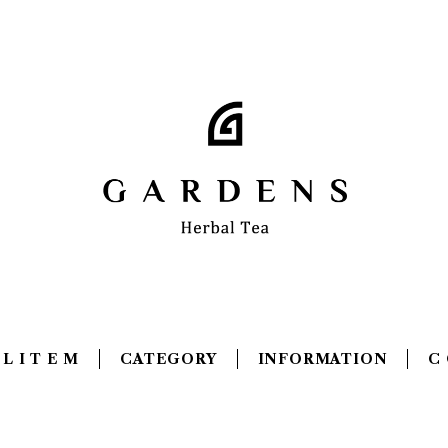
 L I T E M
CATEGORY
INFORMATION
C 