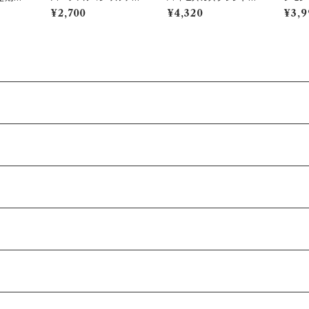
ション用 50g【リピー
ヶ月分】
ヶ月分
¥2,700
¥4,320
¥3,9
ト注文】