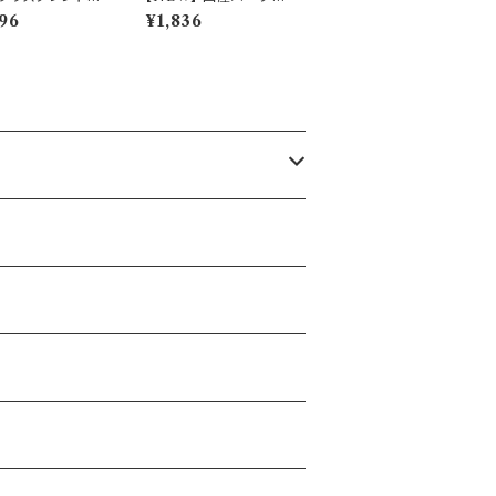
】
ィー KOKORO-こころ
96
¥1,836