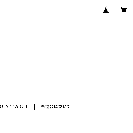
O N T A C T
当協会について