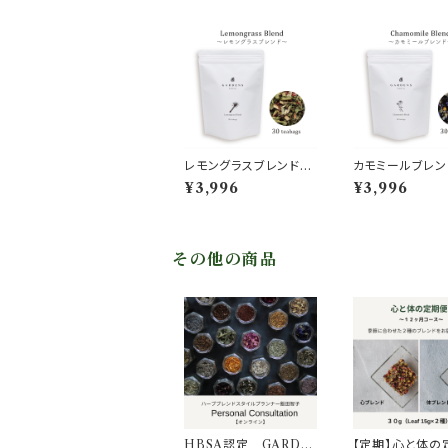
レモングラスブレンド【1
カモミールブレン
ヶ月分】
月分】
¥3,996
¥3,996
その他の商品
HBSA認定 GARDE
【定期】心と体の