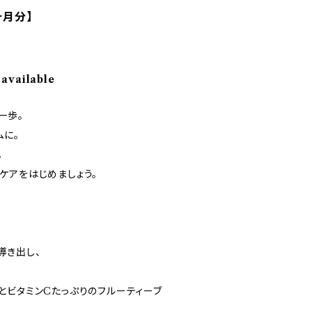
ヶ月分】
 available
一歩。
ムに。
。
ケアをはじめましょう。
導き出し、
。
とビタミンCたっぷりのフルーティーブ