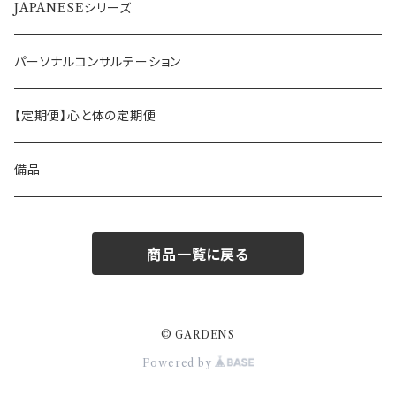
アソート／ギフト
JAPANESEシリーズ
ティーパックタイプ
1ヶ月分
パーソナルコンサルテーション
ティーバックタイプ
【定期便】心と体の定期便
リーフタイプ
備品
商品一覧に戻る
© GARDENS
Powered by