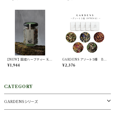
【NEW】 国産ハーブティー KA
GARDENS アソート５種 BO
RADA-からだ
X付
¥1,944
¥2,376
CATEGORY
GARDENSシリーズ